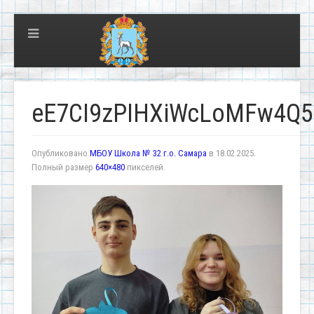
eE7CI9zPIHXiWcLoMFw4Q5
Опубликовано
МБОУ Школа № 32 г.о. Самара
в
18.02.2025
.
Полный размер
640×480
пикселей.