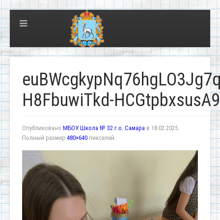
euBWcgkypNq76hgLO3Jg7q
H8FbuwiTkd-HCGtpbxsusA
Опубликовано
МБОУ Школа № 32 г.о. Самара
в
18.02.2025
.
Полный размер
480×640
пикселей.