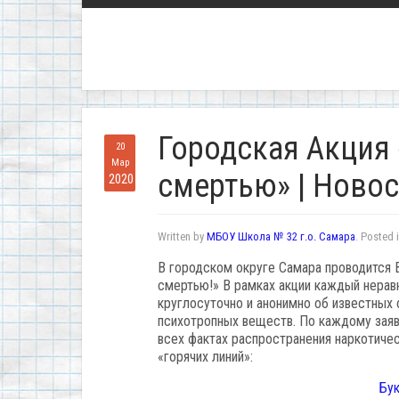
Городская Акция 
20
Мар
смертью» | Ново
2020
Written by
МБОУ Школа № 32 г.о. Самара
. Posted 
В городском округе Самара проводится 
смертью!» В рамках акции каждый нера
круглосуточно и анонимно об известных 
психотропных веществ. По каждому зая
всех фактах распространения наркотиче
«горячих линий»:
Бук