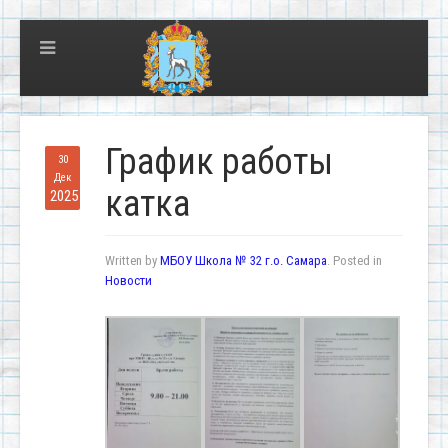
График работы
30
Дек
катка
2025
Written by
МБОУ Школа № 32 г.о. Самара
. Posted in
Новости