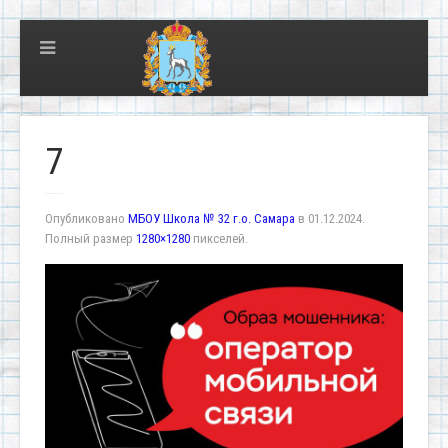
7
Опубликовано
МБОУ Школа № 32 г.о. Самара
в
01.12.2024
.
Полный размер
1280×1280
пикселей.